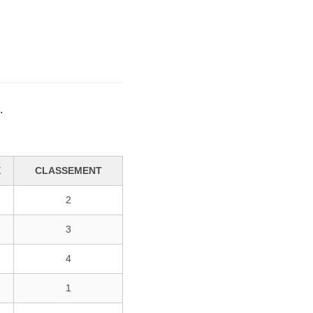
.
X
CLASSEMENT
2
3
4
1