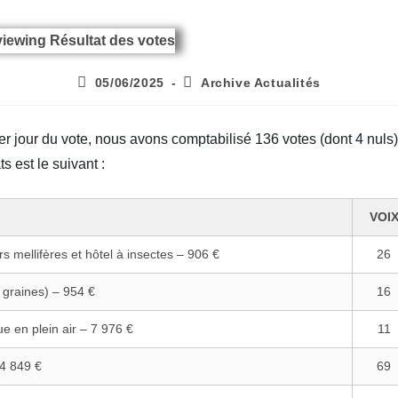
Publication
Post
05/06/2025
Archive Actualités
publiée :
category:
r jour du vote, nous avons comptabilisé 136 votes (dont 4 nuls)
s est le suivant :
VOI
rs mellifères et hôtel à insectes – 906 €
26
 graines) – 954 €
16
e en plein air – 7 976 €
11
 4 849 €
69