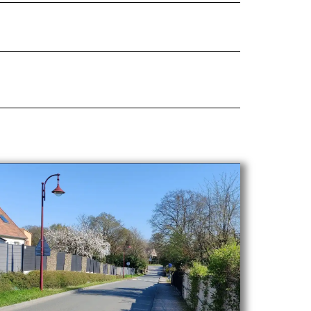
Leaflet
|
© OpenStreetMap contributors