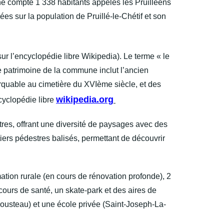
ne compte 1 338 habitants appelés les Pruilléens
es sur la population de Pruillé-le-Chétif et son
 sur l’encyclopédie libre Wikipedia). Le terme « le
Le patrimoine de la commune inclut l’ancien
rquable au cimetière du XVIème siècle, et des
wikipedia.org
ncyclopédie libre
tres, offrant une diversité de paysages avec des
ers pédestres balisés, permettant de découvrir
tion rurale (en cours de rénovation profonde), 2
rcours de santé, un skate-park et des aires de
ousteau) et une école privée (Saint-Joseph-La-