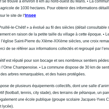
étif se trouve à environ 8 km au nord-ouest du Mans. • La commu
gricole de 1030 hectares. Pour obtenir des informations détaillé
Insee
ur le site de l
‘
ruillé-le-Chétif » a évolué au fil des siècles (détail consultable
ment en raison de la petite taille du village à cette époque. • 
, l’église Saint-Pierre du XIème-XIXème siècles, une croix rema
erci de
se référer aux informations collectés et regroupé par l’e
Chétif est réputé pour son bocage et ses nombreux sentiers pédes
eau l’Orne Champenoise. • La commune dispose de 30 km de senti
des arbres remarquables, et des haies protégées.
ose de plusieurs équipements collectifs, dont une salle d’anima
if (football, tennis, city stade), des terrains de pétanque, un pa
e également une école publique (groupe scolaire Jacques-Yves C
t lycée).