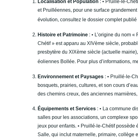
Localisation et Population
: • Pruillé-le-Ch
et Pruilléennes, pour une surface grandement a
évolution, consultez le dossier complet publié s
Histoire et Patrimoine
: • L’origine du nom « P
Chétif » est apparu au XIVème siècle, probable
presbytère du XIXème siècle (actuelle mairie)
éoliennes Bollée. Pour plus d’informations, m
Environnement et Paysages
: • Pruillé-le-
bosquets, prairies, cultures, et son cours d’
des chemins creux, des anciennes marnières, 
Équipements et Services
: • La commune disp
salles pour les associations, un complexe sport
jeux pour enfants. • Pruillé-le-Chétif possèd
Salle, qui inclut maternelle, primaire, collège e